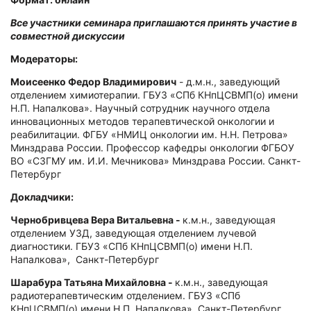
Все участники семинара приглашаются принять участие в
совместной дискуссии
Модераторы:
Моисеенко Федор Владимирович
- д.м.н., заведующий
отделением химиотерапии. ГБУЗ «СПб КНпЦСВМП(о) имени
Н.П. Напалкова». Научный сотрудник научного отдела
инновационных методов терапевтической онкологии и
реабилитации. ФГБУ «НМИЦ онкологии им. Н.Н. Петрова»
Минздрава России. Профессор кафедры онкологии ФГБОУ
ВО «СЗГМУ им. И.И. Мечникова» Минздрава России. Санкт-
Петербург
Докладчики:
Чернобривцева Вера Витальевна -
к.м.н., заведующая
отделением УЗД, заведующая отделением лучевой
диагностики. ГБУЗ «СПб КНпЦСВМП(о) имени Н.П.
Напалкова», Санкт-Петербург
Шарабура Татьяна Михайловна -
к.м.н., заведующая
радиотерапевтическим отделением. ГБУЗ «СПб
КНпЦСВМП(о) имени Н.П. Напалкова», Санкт-Петербург