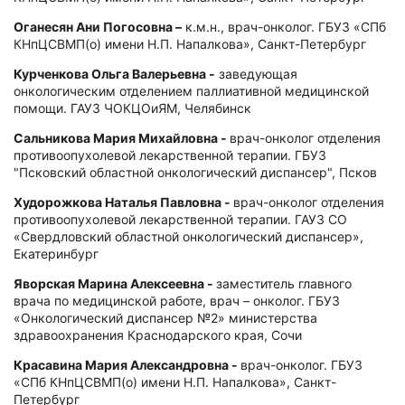
Оганесян Ани Погосовна –
к.м.н., врач-онколог. ГБУЗ «СПб
КНпЦСВМП(о) имени Н.П. Напалкова», Санкт-Петербург
Курченкова Ольга Валерьевна -
заведующая
онкологическим отделением паллиативной медицинской
помощи. ГАУЗ ЧОКЦОиЯМ, Челябинск
Сальникова Мария Михайловна -
врач-онколог отделения
противоопухолевой лекарственной терапии. ГБУЗ
"Псковский областной онкологический диспансер", Псков
Худорожкова Наталья Павловна -
врач-онколог отделения
противоопухолевой лекарственной терапии. ГАУЗ СО
«Свердловский областной онкологический диспансер»,
Екатеринбург
Яворская Марина Алексеевна -
заместитель главного
врача по медицинской работе, врач – онколог. ГБУЗ
«Онкологический диспансер №2» министерства
здравоохранения Краснодарского края, Сочи
Красавина Мария Александровна -
врач-онколог. ГБУЗ
«СПб КНпЦСВМП(о) имени Н.П. Напалкова», Санкт-
Петербург