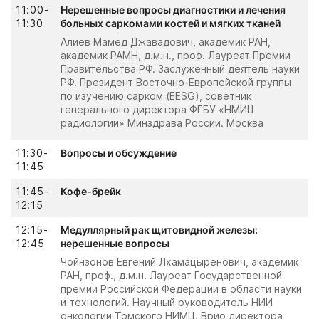
11:00-
Нерешенные вопросы диагностики и лечения
11:30
больных саркомами костей и мягких тканей
Алиев Мамед Джавадович, академик РАН,
академик РАМН, д.м.н., проф. Лауреат Премии
Правительства РФ. Заслуженный деятель науки
РФ. Президент Восточно-Европейской группы
по изучению сарком (EESG), советник
генерального директора ФГБУ «НМИЦ
радиологии» Минздрава России. Москва
11:30-
Вопросы и обсуждение
11:45
11:45-
Кофе-брейк
12:15
12:15-
Медуллярный рак щитовидной железы:
12:45
нерешенные вопросы
Чойнзонов Евгений Лхамацыренович, академик
РАН, проф., д.м.н. Лауреат Государственной
премии Российской Федерации в области науки
и технологий. Научный руководитель НИИ
онкологии Томского НИМЦ. Врио директора