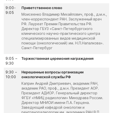
9:00-
Приветственное слово
9:05
Моисеенко Владимир Михайлович, проф., д.м.н.,
член-корреспондент РАН. Заслуженный врач
РФ. Лауреат Премии Правительства РФ.
Директор ГБУЗ «Санкт-Петербургского
клинического научно-практического центра
специализированных видов медицинской
помощи (онкологический) им. Н.П.Напалкова».
Санкт-Петербург
9:05 –
Торжественная церемония награждения
9:30
9:30 –
Нерешенные вопросы организации
10:00
онкологической службы РФ
Каприн Андрей Дмитриевич, академик РАН,
академик РАО, проф., д.м.н. Президент АОР.
Президент АДИОР. Генеральный директор
ФГБУ «НМИЦ радиологии» Минздрава России.
Директор МНИОИ имени П.А. Герцена.
Заведующий кафедрой онкологии и
рентгенорадиологии им. академика РАН В.П.