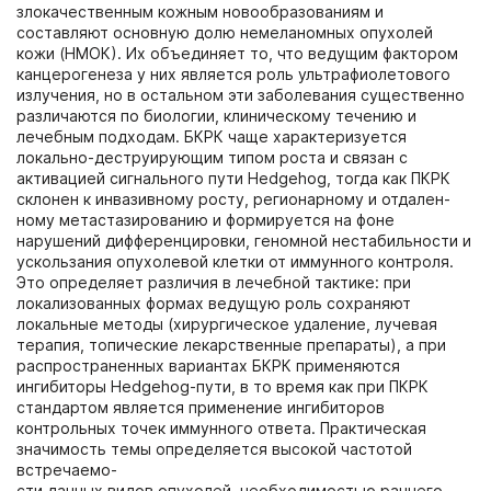
злокачественным кожным новообразованиям и
составляют основную долю немеланомных опухолей
кожи (НМОК). Их объединяет то, что ведущим фактором
канцерогенеза у них является роль ультрафиолетового
излучения, но в остальном эти заболевания существенно
различаются по биологии, клиническому течению и
лечебным подходам. БКРК чаще характеризуется
локально-деструирующим типом роста и связан с
активацией сигнального пути Hedgehog, тогда как ПКРК
склонен к инвазивному росту, регионарному и отдален-
ному метастазированию и формируется на фоне
нарушений дифференцировки, геномной нестабильности и
ускользания опухолевой клетки от иммунного контроля.
Это определяет различия в лечебной тактике: при
локализованных формах ведущую роль сохраняют
локальные методы (хирургическое удаление, лучевая
терапия, топические лекарственные препараты), а при
распространенных вариантах БКРК применяются
ингибиторы Hedgehog-пути, в то время как при ПКРК
стандартом является применение ингибиторов
контрольных точек иммунного ответа. Практическая
значимость темы определяется высокой частотой
встречаемо-
сти данных видов опухолей, необходимостью раннего