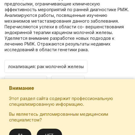
предпосылки, ограничивающие клиническую
эффективность мероприятий по ранней диагностике РМЖ.
Анализируются работы, посвященные изучению
механизмов метастазирования данного заболевания.
Перечисляются успехи в области со- вершенствования
эндокринной терапии карцином молочной железы.
Уделяется внимание разработке новых подходов к
лечению РМЖ. Отражаются результаты недавних
исследований в области генетики рака.
локализация: рак молочной железы
патоморфология
диагностика
Внимание
Этот раздел сайта содержит профессиональную
специализированную информацию.
Вы являетесь дипломированным медицинским
Отечественная Школа Онкологов
специалистом?
Email
Подписаться
info@practical-oncology.ru