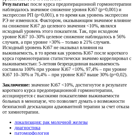
Результаты:
после курса предоперационной гормонотерапии
наблюдалось значимое снижение уровня Ki67 (р=0,001) и
экспрессии РП (р=0,001), в то время как уровень экспрессии
РЭ не изменился. Фактором, оказывающим значимое влияние
на снижение Ki67 до целевого значения <10%, являлся
исходный уровень этого показателя. Так, при исходном
уровне Ki67 10–30% целевое снижение наблюдалось в 56%
случаев, а при уровне >30% – только в 21% случаев.
Исходный уровень Ki67 не оказывал влияния на
выживаемость, в то время как уровень Ki67 после короткого
курса гормонотерапии статистически значимо коррелировал с
выживаемостью: 5-летняя безрецидивная выживаемость
составила 100% при уровне Ki67 <10%, 97,4% – при уровне
Ki67 10–30% и 76,4% – при уровне Ki67 выше 30% (р=0,02).
Заключение:
значение Ki67 <10%, достигнутое в результате
короткого курса предоперационной гормонотерапии,
ассоциируется с высокими показателями выживаемости
больных в менопаузе, что позволяет думать о возможности
безопасной деэскалации адъювантной терапии за счет отказа
от химиотерапии.
локализация: рак молочной железы
диагностика
патоморфология