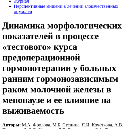
Журнал
Перспективные мишени в лечении злокачественных
опухолей
Динамика морфологических
показателей в процессе
«тестового» курса
предоперационной
гормонотерапии у больных
ранним гормонозависимым
раком молочной железы в
менопаузе и ее влияние на
выживаемость
Авторы:
М.А. Фролова, М.Б. Стенина, Я.И. Кочеткова, А.В.