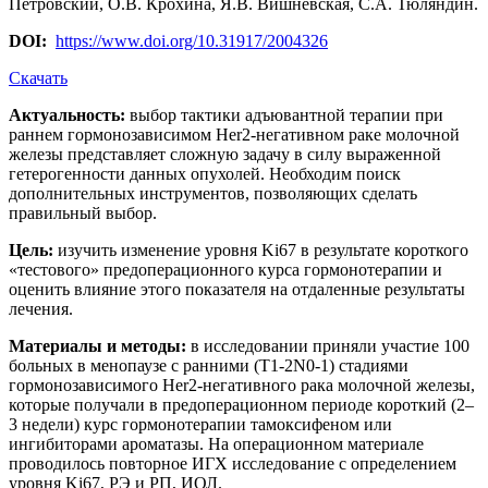
Петровский, О.В. Крохина, Я.В. Вишневская, С.А. Тюляндин.
DOI:
https://www.doi.org/10.31917/2004326
Скачать
Актуальность:
выбор тактики адъювантной терапии при
раннем гормонозависимом Her2-негативном раке молочной
железы представляет сложную задачу в силу выраженной
гетерогенности данных опухолей. Необходим поиск
дополнительных инструментов, позволяющих сделать
правильный выбор.
Цель:
изучить изменение уровня Ki67 в результате короткого
«тестового» предоперационного курса гормонотерапии и
оценить влияние этого показателя на отдаленные результаты
лечения.
Материалы и методы:
в исследовании приняли участие 100
больных в менопаузе с ранними (T1-2N0-1) стадиями
гормонозависимого Her2-негативного рака молочной железы,
которые получали в предоперационном периоде короткий (2–
3 недели) курс гормонотерапии тамоксифеном или
ингибиторами ароматазы. На операционном материале
проводилось повторное ИГХ исследование с определением
уровня Ki67, РЭ и РП, ИОЛ.