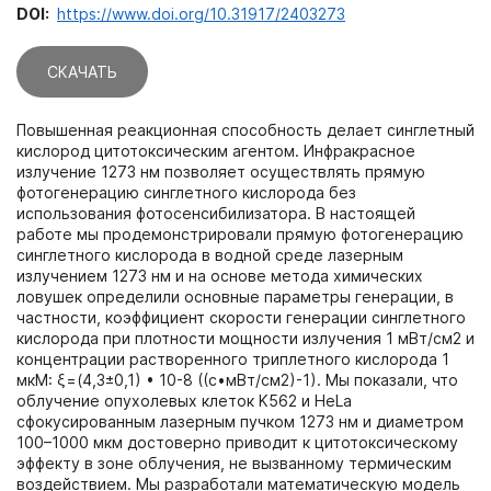
DOI:
https://www.doi.org/10.31917/2403273
СКАЧАТЬ
Повышенная реакционная способность делает синглетный
кислород цитотоксическим агентом. Инфракрасное
излучение 1273 нм позволяет осуществлять прямую
фотогенерацию синглетного кислорода без
использования фотосенсибилизатора. В настоящей
работе мы продемонстрировали прямую фотогенерацию
синглетного кислорода в водной среде лазерным
излучением 1273 нм и на основе метода химических
ловушек определили основные параметры генерации, в
частности, коэффициент скорости генерации синглетного
кислорода при плотности мощности излучения 1 мВт/см2 и
концентрации растворенного триплетного кислорода 1
мкМ: ξ=(4,3±0,1) • 10-8 ((с•мВт/см2)-1). Мы показали, что
облучение опухолевых клеток K562 и HeLa
сфокусированным лазерным пучком 1273 нм и диаметром
100–1000 мкм достоверно приводит к цитотоксическому
эффекту в зоне облучения, не вызванному термическим
воздействием. Мы разработали математическую модель