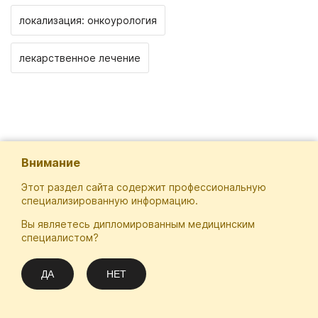
локализация: онкоурология
лекарственное лечение
Внимание
Этот раздел сайта содержит профессиональную
специализированную информацию.
Вы являетесь дипломированным медицинским
Отечественная Школа Онкологов
специалистом?
Email
Подписаться
info@practical-oncology.ru
ДА
НЕТ