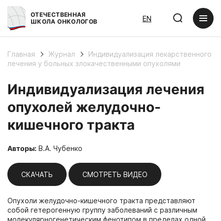
ОТЕЧЕСТВЕННАЯ
EN
ШКОЛА ОНКОЛОГОВ
Главная
Журнал
Индивидуализация лекарственного
лечения у больных злокачественными опухолями
Индивидуализация лечения
опухолей желудочно-
кишечного тракта
Авторы:
В.А. Чубенко
СКАЧАТЬ
СМОТРЕТЬ ВИДЕО
Опухоли желудочно-кишечного тракта представляют
собой гетерогенную группу заболеваний с различным
молекулярногенетическим фенотипом в пределах одной