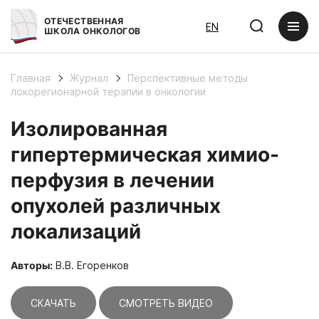
ОТЕЧЕСТВЕННАЯ
EN
ШКОЛА ОНКОЛОГОВ
Главная
Журнал
Перспективные методы
локорегионарной терапии в онкологии
Изолированная
гипертермическая химио-
перфузия в лечении
опухолей различных
локализаций
Авторы:
В.В. Егоренков
СКАЧАТЬ
СМОТРЕТЬ ВИДЕО