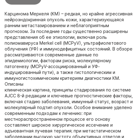
Карцинома Меркеля (КМ) – редкая, но крайне агрессивная
нейроэндокринная опухоль кожи, характеризующаяся
ранним метастазированием и неблагоприятным
прогнозом. За последние годы существенно расширены
представления об ее этиологии, включая роль
полиомавируса Merkel cell (MCPyV), ультрафиолетового
облучения (УФ) и иммунодефицитных состояний. В обзоре
рассматриваются современные данные по
эпидемиологии, факторам риска, молекулярному
патогенезу (MCPyV-ассоциированный и УФ-
индуцированный пути), а также гистологическим и
иммуногистохимическим критериям диагностики КМ.
Описаны
клиническая картина, принципы стадирования по системе
AJCC 8-й редакции и ключевые прогностические факторы,
включая стадию заболевания, иммунный статус, возраст и
молекулярный подтип опухоли. Особое внимание уделено
современным подходам к лечению: при
местнораспространенном процессе его основу
составляют широкое хирургическое иссечение и
адъювантная лучевая терапия; при метастатическом
заболевании высокую частоту объективных ответов и