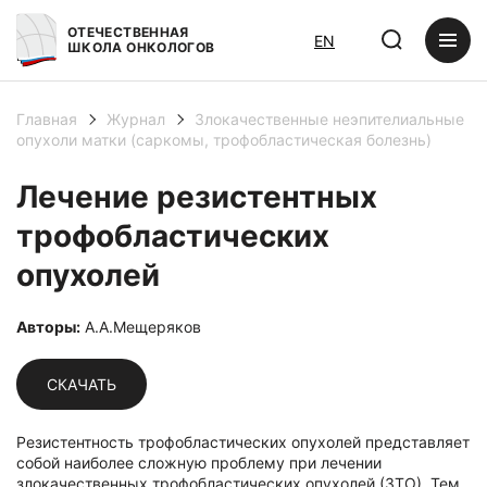
ОТЕЧЕСТВЕННАЯ
EN
ШКОЛА ОНКОЛОГОВ
Главная
Журнал
Злокачественные неэпителиальные
опухоли матки (саркомы, трофобластическая болезнь)
Лечение резистентных
трофобластических
опухолей
Авторы:
А.А.Мещеряков
СКАЧАТЬ
Резистентность трофобластических опухолей представляет
собой наиболее сложную проблему при лечении
злокачественных трофобластических опухолей (ЗТО). Тем