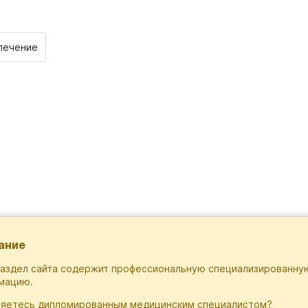
лечение
ание
раздел сайта содержит профессиональную специализированну
мацию.
ляетесь дипломированным медицинским специалистом?