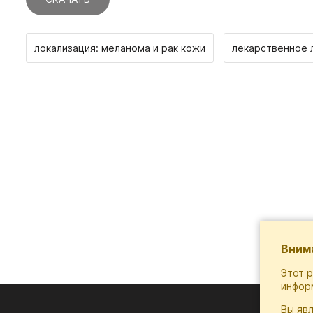
локализация: меланома и рак кожи
лекарственное 
Вним
Этот 
инфор
Вы яв