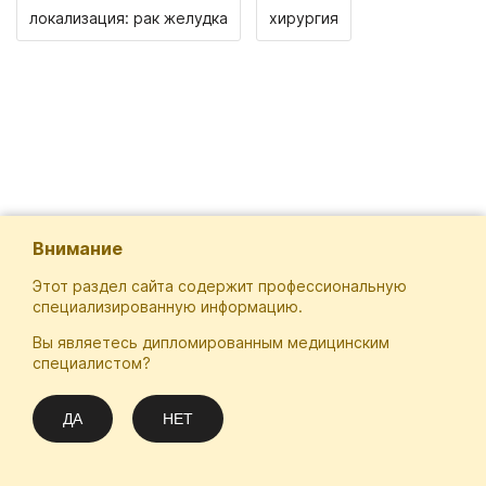
локализация: рак желудка
хирургия
Внимание
Этот раздел сайта содержит профессиональную
специализированную информацию.
Вы являетесь дипломированным медицинским
Отечественная Школа Онкологов
специалистом?
Email
Подписаться
info@practical-oncology.ru
ДА
НЕТ