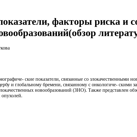
оказатели, факторы риска и 
овообразований(обзор литерат
ткова
мографиче- ские показатели, связанные со злокачественными нов
рбу и глобальному бремени, связанному с онкологиче- скими за
злокачественных новообразований (ЗНО). Также представлен об
 опухолей.