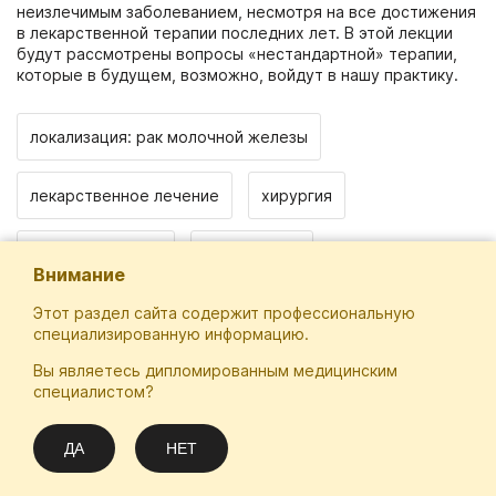
неизлечимым заболеванием, несмотря на все достижения
в лекарственной терапии последних лет. В этой лекции
будут рассмотрены вопросы «нестандартной» терапии,
которые в будущем, возможно, войдут в нашу практику.
локализация: рак молочной железы
лекарственное лечение
хирургия
лучевая терапия
диагностика
Внимание
Этот раздел сайта содержит профессиональную
специализированную информацию.
Вы являетесь дипломированным медицинским
Отечественная Школа Онкологов
специалистом?
Email
Подписаться
info@practical-oncology.ru
ДА
НЕТ