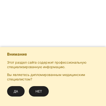
Внимание
Этот раздел сайта содержит профессиональную
специализированную информацию.
Вы являетесь дипломированным медицинским
Отечественная Школа Онкологов
специалистом?
Email
Подписаться
info@practical-oncology.ru
ДА
НЕТ