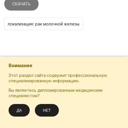
СКАЧАТЬ
локализация: рак молочной железы
Внимание
Этот раздел сайта содержит профессиональную
специализированную информацию.
Вы являетесь дипломированным медицинским
Отечественная Школа Онкологов
специалистом?
Email
Подписаться
info@practical-oncology.ru
ДА
НЕТ