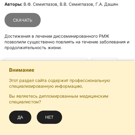
Авторы:
В.Ф. Семиглазов, В.В. Семиглазов, Г.А. Дашян
СКАЧАТЬ
Достижения в лечении диссеминированного РМЖ
позволили существенно повлиять на течение заболевания и
продолжительность жизни.
локализация: рак молочной железы
хирургия
Внимание
Этот раздел сайта содержит профессиональную
специализированную информацию.
Вы являетесь дипломированным медицинским
Отечественная Школа Онкологов
специалистом?
Email
Подписаться
info@practical-oncology.ru
ДА
НЕТ