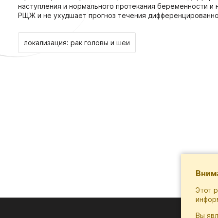
наступления и нормального протекания беременности и 
РЩЖ и не ухудшает прогноз течения дифференцированн
локализация: рак головы и шеи
Вним
Этот 
инфор
Вы яв