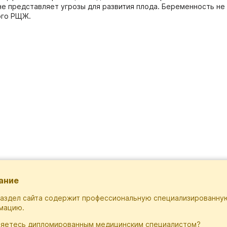
не представляет угрозы для развития плода. Беременность 
ого РЩЖ.
ание
раздел сайта содержит профессиональную специализированну
мацию.
ляетесь дипломированным медицинским специалистом?