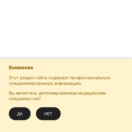
Внимание
Этот раздел сайта содержит профессиональную
специализированную информацию.
Вы являетесь дипломированным медицинским
Отечественная Школа Онкологов
специалистом?
Email
Подписаться
info@practical-oncology.ru
ДА
НЕТ