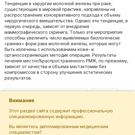
Тенденции в хирургии молочной железы при раке,
существующие в мировой практике, направлены на
распространение консервативного подхода к объему
хирургического вмешательства. Однако эти тенденции, в
первую очередь, зависят от внедрения
маммографического скринига. Только эти мероприятия
способны увеличить число выявляемых биологически
«ранних» форм рака молочной железы, которые могут
быть излечены с использованием коже- и
органосохраняющих методик операции. Результаты
лечения местно%распространенного РМЖ, по-прежнему,
зависят от качества и объема мастэктомии без
компромиссов в сторону улучшения эстетических
результатов.
локализация: рак молочной железы
хирургия
Внимание
Этот раздел сайта содержит профессиональную
специализированную информацию.
Вы являетесь дипломированным медицинским
Отечественная Школа Онкологов
специалистом?