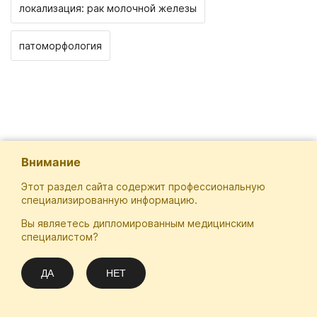
локализация: рак молочной железы
патоморфология
Внимание
Этот раздел сайта содержит профессиональную
специализированную информацию.
Вы являетесь дипломированным медицинским
Отечественная Школа Онкологов
специалистом?
Email
Подписаться
info@practical-oncology.ru
ДА
НЕТ