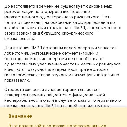
До настоящего времени не существует однозначных
рекомендаций по стадированию первично-
множественного одностороннего рака легкого. Нет
четкого понимания, на основании каких критериев и по
какой классификации стадировать ПМРЛ, а ведь именно от
этого зависит вид будущего хирургического
вмешательства.
Для лечения ПМРЛ основным видом операции является
лобэктомия. Анатомические сегментэктомии и
бронхопластические операции не способствуют
существенному увеличению частоты местных рецидивов
и являются разумной альтернативой при некоторых
гистологических типах опухоли и низких функциональных
показателях.
Стереотаксическая лучевая терапия является
стандартом лечения пациентов с функциональной
неоперабельностью или в случае отказа от оперативного
вмешательства при ПМРЛ на ранней стадии опухоли.
Кроме того, системная терапия – например, таргетная
Внимание
терапия и иммунотерапия у пациентов с драйверными
мутациями, – показали многообещающие результаты.
Этот раздел сайта содержит профессиональную