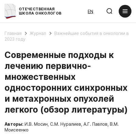
ОТЕЧЕСТВЕННАЯ
EN
ШКОЛА ОНКОЛОГОВ
Главная
Журнал
Важнейшие события в онкологии в
2023 году
Современные подходы к
лечению первично-
множественных
односторонних синхронных
и метахронных опухолей
легкого (обзор литературы)
Авторы:
И.В. Мосин, С.М. Нуралиев, А.Г. Павлов, В.М.
Моисеенко