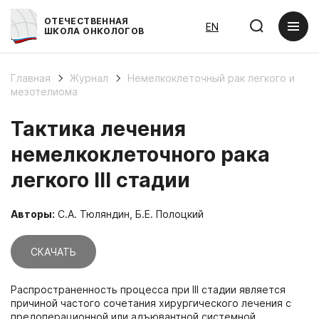
ОТЕЧЕСТВЕННАЯ
EN
ШКОЛА ОНКОЛОГОВ
Главная
Журнал
Немелкоклеточный рак легкого и
мезотелиома
Тактика лечения
немелкоклеточного рака
легкого III стадии
Авторы:
С.А. Тюляндин, Б.Е. Полоцкий
СКАЧАТЬ
Распространенность процесса при III стадии является
причиной частого сочетания хирургического лечения с
предоперационной или адъювантной системной