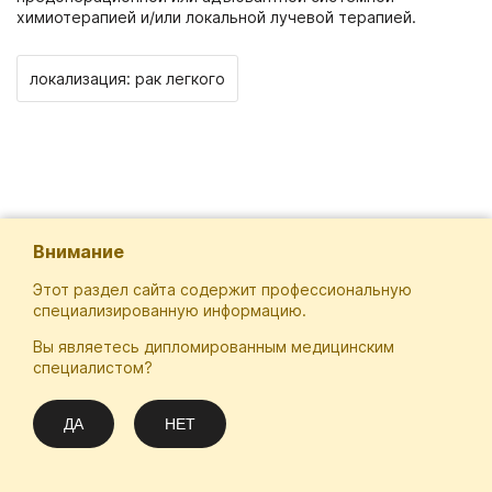
химиотерапией и/или локальной лучевой терапией.
локализация: рак легкого
Внимание
Этот раздел сайта содержит профессиональную
специализированную информацию.
Вы являетесь дипломированным медицинским
Отечественная Школа Онкологов
специалистом?
Email
Подписаться
info@practical-oncology.ru
ДА
НЕТ