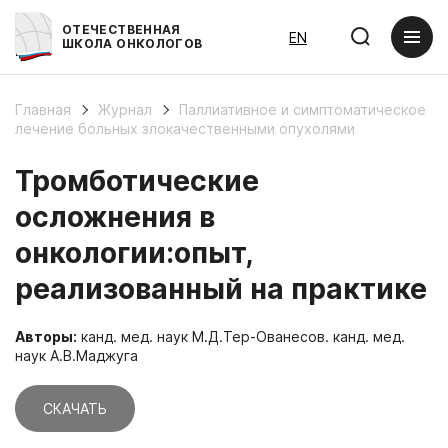
ОТЕЧЕСТВЕННАЯ
EN
ШКОЛА ОНКОЛОГОВ
Главная
Журнал
Паллиативное и симптоматическое
лечение больных злокачественными опухолями
Тромботические
осложнения в
онкологии:опыт,
реализованный на практике
Авторы:
канд. мед. наук М.Д.Тер-Ованесов. канд. мед.
наук А.В.Маджуга
СКАЧАТЬ