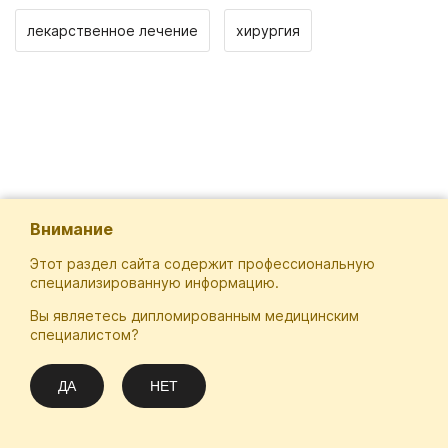
лекарственное лечение
хирургия
Внимание
Этот раздел сайта содержит профессиональную
специализированную информацию.
Вы являетесь дипломированным медицинским
Отечественная Школа Онкологов
специалистом?
Email
Подписаться
info@practical-oncology.ru
ДА
НЕТ