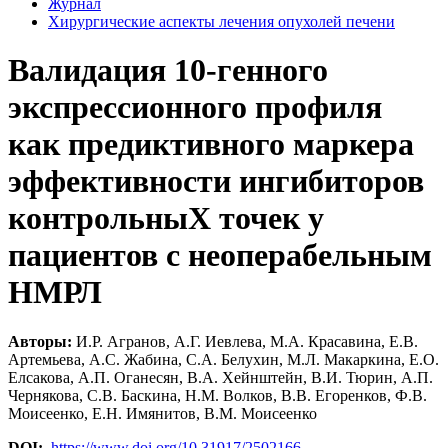
Журнал
Хирургические аспекты лечения опухолей печени
Валидация 10-генного
экспрессионного профиля
как предиктивного маркера
эффективности ингибиторов
контрольныХ точек у
пациентов с неоперабельным
НМРЛ
Авторы:
И.Р. Агранов, А.Г. Иевлева, М.А. Красавина, Е.В.
Артемьева, А.С. Жабина, С.А. Белухин, М.Л. Макаркина, Е.О.
Елсакова, А.П. Оганесян, В.А. Хейнштейн, В.И. Тюрин, А.П.
Чернякова, С.В. Баскина, Н.М. Волков, В.В. Егоренков, Ф.В.
Моисеенко, Е.Н. Имянитов, В.М. Моисеенко
DOI:
https://www.doi.org/10.31917/2502166