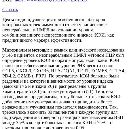
Скачать
Цель:
индивидуализация применения ингибиторов
контрольных точек иммунного ответа у пациентов с
неоперабельным НМРЛ на основании уровня
комбинированного экспрессионного индекса (КЭИ) как
предиктивного маркера эффективности.
Материалы и методы:
в рамках клинического исследования
у 146 пациентов с неоперабельным НМРЛ методом ПЦР был
определен уровень КЭИ в образце опухолевой ткани. КЭИ
включал в себя исследование уровня РНК деся-ти генов:
CCL5, CXCL9, CXCR6, HLA-DQA1, TIGIT, EOMES, CTLA4,
PD-L2, GZMB и PRF1. По результатам КЭИ больные были
разделены на когорты в зависимости от уровня индекса
(высокий >6 и низкий ≤6) и распределены в группы
химиотерапии (ХТ) или иммунотерапии (ИТ). Гипотеза
исследования предполагала, что у больных с высоким КЭИ
добавление иммунотерапии должно приводить к более
выраженным улучшениям показателя выживаемости. Так,
требовалось включить 30 пациентов в каждую группу для
подтверждения достоверной разницы в шестимесячном ВБП
между 35% в когорте больных с низким КЭИ и 75% – с
высоким, при уровне достоверности 0,05.