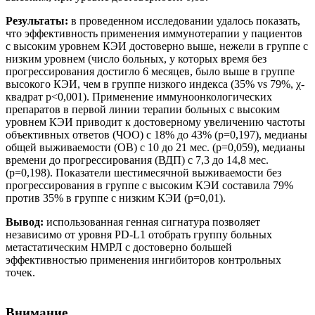
Результаты:
в проведенном исследовании удалось показать,
что эффективность применения иммунотерапии у пациентов
с высоким уровнем КЭИ достоверно выше, нежели в группе с
низким уровнем (число больных, у которых время без
прогрессирования достигло 6 месяцев, было выше в группе
высокого КЭИ, чем в группе низкого индекса (35% vs 79%, χ-
квадрат р<0,001). Применение иммуноонкологических
препаратов в первой линии терапии больных с высоким
уровнем КЭИ приводит к достоверному увеличению частоты
объективных ответов (ЧОО) с 18% до 43% (р=0,197), медианы
общей выживаемости (ОВ) с 10 до 21 мес. (р=0,059), медианы
времени до прогрессирования (ВДП) с 7,3 до 14,8 мес.
(р=0,198). Показатели шестимесячной выживаемости без
прогрессирования в группе с высоким КЭИ составила 79%
против 35% в группе с низким КЭИ (р=0,01).
Вывод:
использованная генная сигнатура позволяет
независимо от уровня PD-L1 отобрать группу больных
метастатическим НМРЛ с достоверно большей
эффективностью применения ингибиторов контрольных
точек.
Внимание