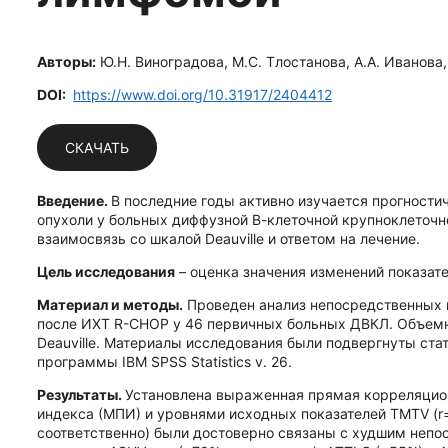
Авторы:
Ю.Н. Виноградова, М.С. Тлостанова, А.А. Иванова,
DOI:
https://www.doi.org/10.31917/2404412
СКАЧАТЬ
Введение.
В последние годы активно изучается прогности
опухоли у больных диффузной В-клеточной крупноклеточно
взаимосвязь со шкалой Deauville и ответом на лечение.
Цель исследования
– оценка значения изменений показат
Материал и методы.
Проведен анализ непосредственных к
после ИХТ R-СНОР у 46 первичных больных ДВКЛ. Объемны
Deauville. Материалы исследования были подвергнуты ст
программы IBM SPSS Statistics v. 26.
Результаты.
Установлена выраженная прямая корреляцио
индекса (МПИ) и уровнями исходных показателей TMTV (r=
соответственно) были достоверно связаны с худшим непо