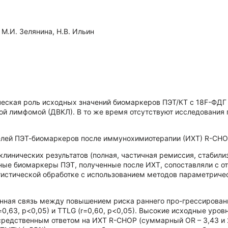
 М.И. Зелянина, Н.В. Ильин
ческая роль исходных значений биомаркеров ПЭТ/КТ с 18F-ФДГ 
й лимфомой (ДВКЛ). В то же время отсутствуют исследования 
елей ПЭТ-биомаркеров после иммунохимиотерапии (ИХТ) R-СНОР 
линических результатов (полная, частичная ремиссия, стабили
е биомаркеры ПЭТ, полученные после ИХТ, сопоставляли с от
атистической обработке с использованием методов параметриче
нная связь между повышением риска раннего про-грессирован
0,63, p<0,05) и TTLG (r=0,60, p<0,05). Высокие исходные уров
средственным ответом на ИХТ R-CНОР (суммарный OR – 3,43 и 2