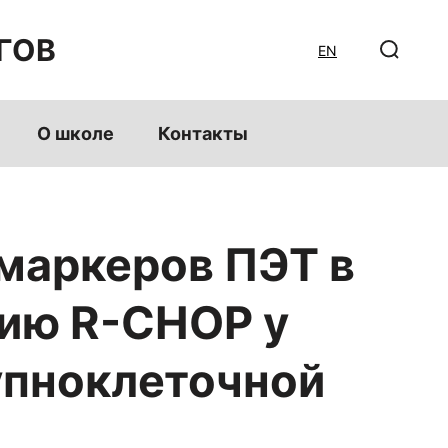
ГОВ
EN
О школе
Контакты
маркеров ПЭТ в
пию R-СНОР у
упноклеточной