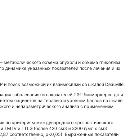
– метаболического объема опухоли и объема гликолиза
по динамике указанных показателей после лечения и их
и поиск возможной их взаимосвязи со шкалой Deauville.
зация заболевания) и показателей ПЭТ-биомаркеров до и
ветом пациентов на терапию и уровнем баллов по шкале
ского и непараметрического анализа с применением
ия по критериям международного прогностического
ни TMTV и TTLG (более 420 см3 и 3200 г/мл х см3
,87 соответственно, р<0,05). Выраженные показатели