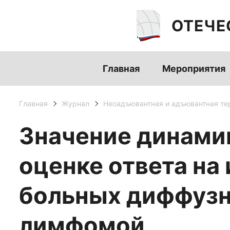
ОТЕЧЕ
Главная
Мероприятия
Главная
Журнал
Неоадъювантная и адъювантная те
Значение динами
оценке ответа н
больных диффузн
лимфомой