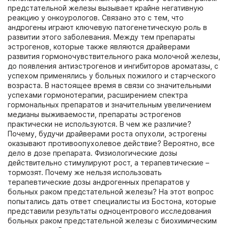
предстательной железы вызывает крайне негативную
реакцию у онкоурологов. Связано это с тем, что
андрогены играют ключевую патогенетическую роль в
развитии этого заболевания. Между тем препараты
эстрогенов, которые также являются драйверами
развития гормоночувствительного рака молочной железы,
до появления антиэстрогенов и ингибиторов ароматазы, с
успехом применялись у больных пожилого и старческого
возраста. В настоящее время в связи со значительными
успехами гормонотерапии, расширением спектра
гормональных препаратов и значительным увеличением
медианы выживаемости, препараты эстрогенов
практически не используются. В чем же различие?
Почему, будучи драйверами роста опухоли, эстрогены
оказывают противоопухолевое действие? Вероятно, все
дело в дозе препарата. Физиологические дозы
действительно стимулируют рост, а терапевтические –
тормозят. Почему же нельзя использовать
терапевтические дозы андрогенных препаратов у
больных раком предстательной железы? На этот вопрос
попытались дать ответ специалисты из Бостона, которые
представили результаты одноцентрового исследования
больных раком предстательной железы с биохимическим