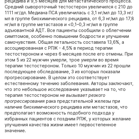
рецидива и 9,5 месяцев для метастатического процесса.
Средний сывороточный тестостерон увеличился с 210 до
1111 нг/дл. Медиана ПСА увеличилась с 3,1 нг/мл до 13,3 нг/
мл в группе биохимического рецидива, от 6,3 нг/мл до 17,8
нг/мл в группе метастазов и <0,1–0,3 нг/мл в группе
адъювантной АДТ. Все пациенты сообщили о облегчении
симптомов, особенно повышении бодрости и улучшении
самочувствия. Общая летальность составила 13,6%, а
ассоциированная с РПЖ - 4,5% в период терапии
тестостероном и через 6 месяцев после его отмены. При
этом 5 из 22 мужчин умерли, трое умерли во время
терапии тестостероном. Только 10 мужчин из 22 прошли
последующее обследование, 3 из которых показали
прогрессирование. В целом это соответствует
естественному течению заболевания. Авторы заключают,
что это небольшое исследование указывает на то, что
терапия тестостероном
не вызывает резкого
прогрессирования
рака предстательной железы при
наличие биохимического рецидива или метастазов, что
предполагает возможность подобного подхода у
избранных пациентов с поздним РПЖ, у которых желание
улучшения качества жизни имеет первостепенное
значение.