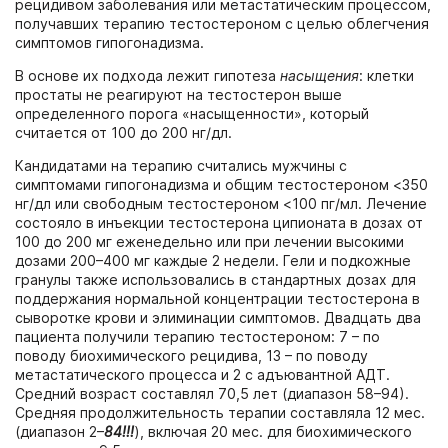
рецидивом заболевания или метастатическим процессом,
получавших терапию тестостероном с целью облегчения
симптомов гипогонадизма.
В основе их подхода лежит гипотеза
насыщения
: клетки
простаты не реагируют на тестостерон выше
определенного порога «насыщенности», который
считается от 100 до 200 нг/дл.
Кандидатами на терапию считались мужчины с
симптомами гипогонадизма и общим тестостероном <350
нг/дл или свободным тестостероном <100 пг/мл. Лечение
состояло в инъекции тестостерона ципионата в дозах от
100 до 200 мг еженедельно или при лечении высокими
дозами 200–400 мг каждые 2 недели. Гели и подкожные
гранулы также использовались в стандартных дозах для
поддержания нормальной концентрации тестостерона в
сыворотке крови и элиминации симптомов. Двадцать два
пациента получили терапию тестостероном: 7 – по
поводу биохимического рецидива, 13 – по поводу
метастатического процесса и 2 с адъювантной АДТ.
Средний возраст составлял 70,5 лет (диапазон 58–94).
Средняя продолжительность терапии составляла 12 мес.
(диапазон 2–
84!!!
), включая 20 мес. для биохимического