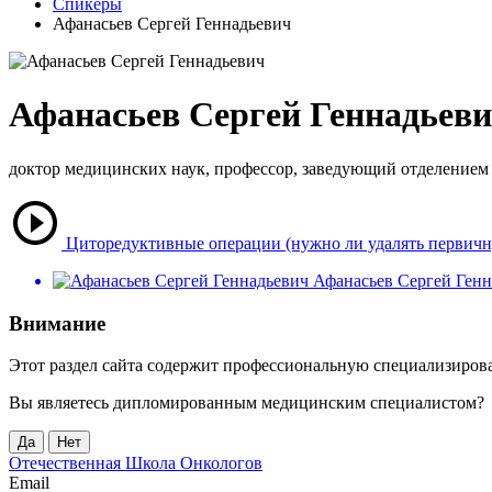
Спикеры
Афанасьев Сергей Геннадьевич
Афанасьев Сергей Геннадьев
доктор медицинских наук, профессор, заведующий отделени
Циторедуктивные операции (нужно ли удалять первичн
Афанасьев Сергей Генн
Внимание
Этот раздел сайта содержит профессиональную специализиро
Вы являетесь дипломированным медицинским специалистом?
Да
Нет
Отечественная Школа Онкологов
Email