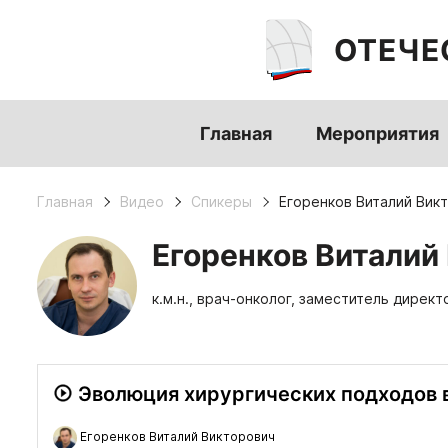
ОТЕЧЕ
Главная
Мероприятия
Главная
Видео
Спикеры
Егоренков Виталий Вик
Егоренков Виталий
к.м.н., врач-онколог, заместитель дире
Эволюция хирургических подходов 
Егоренков Виталий Викторович