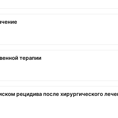
ачение
венной терапии
ском рецидива после хирургического лечен