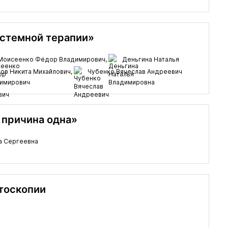
истемной терапии»
оисеенко Фёдор Владимирович,
Деньгина Наталья
ов Никита Михайлович,
Чубенко Вячеслав Андреевич
 причина одна»
а Сергеевна
тоскопии