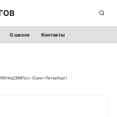
ГОВ
О школе
Контакты
«СПбКНпЦСВМП(о)» (Санкт-Петербург)