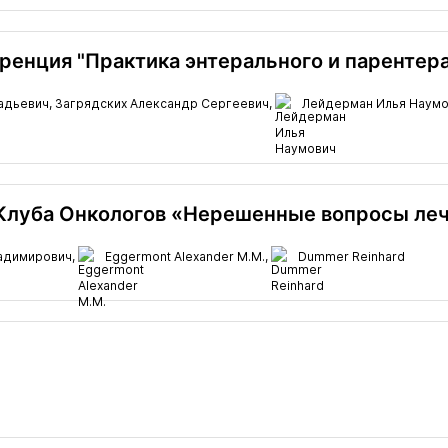
енция "Практика энтерального и парентера
адьевич,
Загрядских Александр Сергеевич,
Лейдерман Илья Наумо
Клуба Онкологов «Нерешенные вопросы ле
адимирович,
Eggermont Alexander M.M.,
Dummer Reinhard