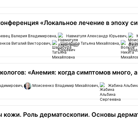
онференция «Локальное лечение в эпоху с
евец Валерия Владимировна,
Навматуля Александр Юрьевич,
М
енков Виталий Викторович,
Шарабура Татьяна Михайловна,
Волк
ологов: «Анемия: когда симптомов много, а
адимирович,
Моисеенко Владимир Михайлович,
Жабина Альбин
 кожи. Роль дерматоскопии. Основы дерма