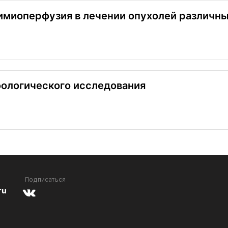
имиоперфузия в лечении опухолей различны
фологического исследования
Подписаться
ru