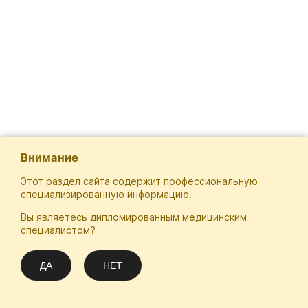
Внимание
Этот раздел сайта содержит профессиональную
специализированную информацию.
Вы являетесь дипломированным медицинским
Отечественная Школа Онкологов
специалистом?
Email
Подписаться
info@practical-oncology.ru
ДА
НЕТ