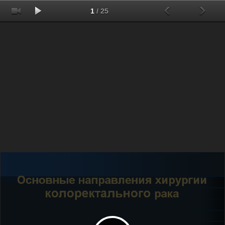
1
/
25