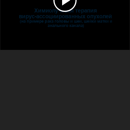
Химиолучевая терапия
вирус-ассоциированных опухолей
(на примере рака головы и шеи, шейки матки и
анального канала)
Д.м.н. Виноградова Ю.Н.