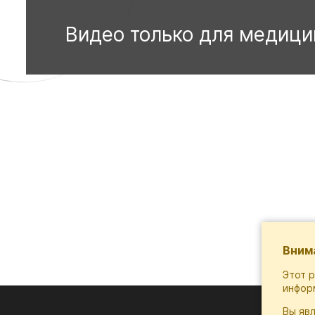
Вним
Этот 
инфор
Вы яв