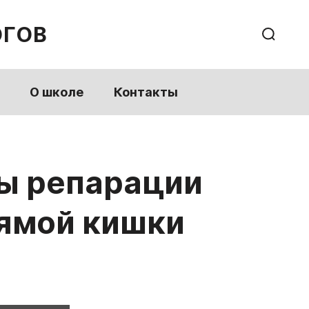
ОГОВ
О школе
Контакты
мы репарации
рямой кишки