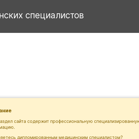
ание
раздел сайта содержит профессиональную специализированну
мацию.
ляетесь дипломированным медицинским специалистом?