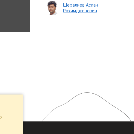
Шералиев Аслан
Рахимджонович
ю