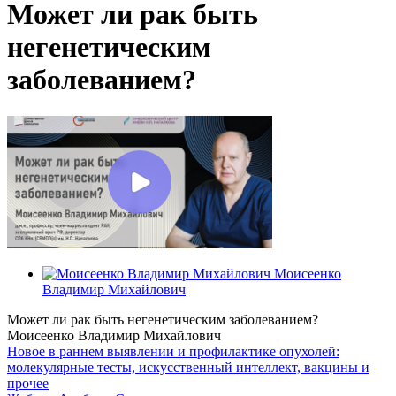
Может ли рак быть
негенетическим
заболеванием?
Моисеенко
Владимир Михайлович
Может ли рак быть негенетическим заболеванием?
Моисеенко Владимир Михайлович
Новое в раннем выявлении и профилактике опухолей:
молекулярные тесты, искусственный интеллект, вакцины и
прочее