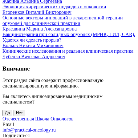
Жабина Альбина Сергеевна
Эволюция хирургических подходов в онкологии
Егоренков Виталий Викторович
Основные векторы инноваций в лекарственной терапии
опухолей для клинической практики
Красавина Марина Александровна
Вакцинотерапия при солидных опухолях (МРНК, ТИЛ, CAR).
Удается ли сделать прорыв?
Волков Никита Михайлович
Клинические исследования и реальная клиническая практика
Чубенко Вячеслав Андреевич
Внимание
Этот раздел сайта содержит профессиональную
специализированную информацию.
Вы являетесь дипломированным медицинским
специалистом?
Да
Нет
Отечественная Школа Онкологов
Email
info@practical-oncology.ru
Подписаться