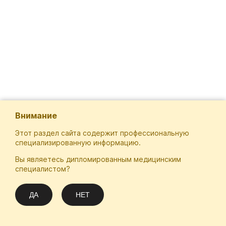
Внимание
Этот раздел сайта содержит профессиональную
специализированную информацию.
Вы являетесь дипломированным медицинским
Отечественная Школа Онкологов
специалистом?
Email
Подписаться
info@practical-oncology.ru
ДА
НЕТ