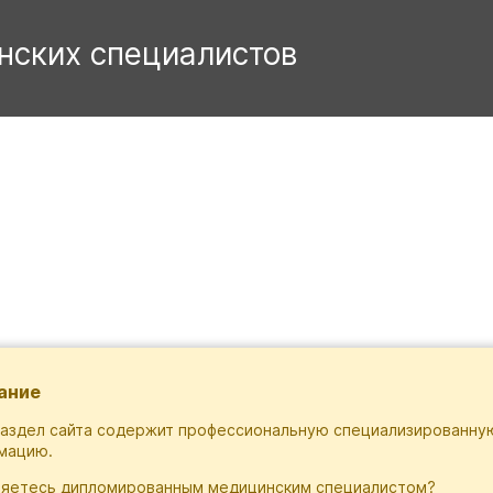
ание
раздел сайта содержит профессиональную специализированну
мацию.
ляетесь дипломированным медицинским специалистом?