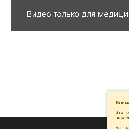
Вним
Этот 
инфор
Вы яв