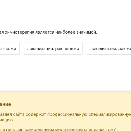
ая химиотерапия является наиболее значимой.
рак кожи
локализация: рак легкого
локализация: рак ж
ание
раздел сайта содержит профессиональную специализированну
мацию.
ляетесь дипломированным медицинским специалистом?