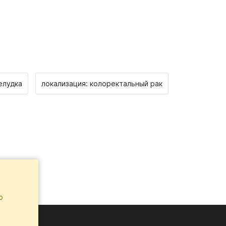
елудка
локализация: колоректальный рак
ю