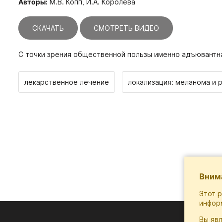
Авторы:
М.В. Копп, И.А. Королева
СКАЧАТЬ
СМОТРЕТЬ ВИДЕО
С точки зрения общественной пользы именно адъювантн
лекарственное лечение
локализация: меланома и 
Вним
Этот 
инфор
Вы яв