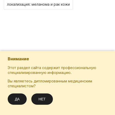
локализация: меланома и рак кожи
Внимание
Этот раздел сайта содержит профессиональную
специализированную информацию.
Вы являетесь дипломированным медицинским
Отечественная Школа Онкологов
специалистом?
Email
Подписаться
info@practical-oncology.ru
ДА
НЕТ