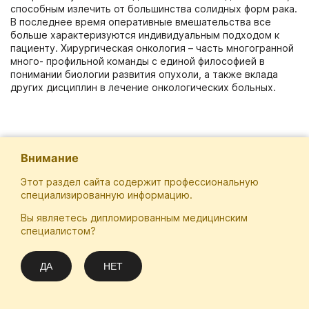
способным излечить от большинства солидных форм рака.
В последнее время оперативные вмешательства все
больше характеризуются индивидуальным подходом к
пациенту. Хирургическая онкология – часть многогранной
много- профильной команды c единой философией в
понимании биологии развития опухоли, а также вклада
других дисциплин в лечение онкологических больных.
Внимание
Этот раздел сайта содержит профессиональную
специализированную информацию.
Вы являетесь дипломированным медицинским
Отечественная Школа Онкологов
специалистом?
Email
Подписаться
info@practical-oncology.ru
ДА
НЕТ