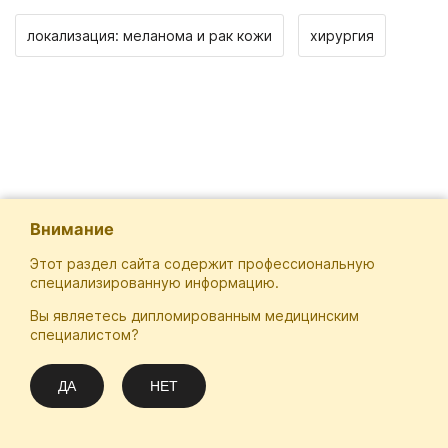
локализация: меланома и рак кожи
хирургия
Внимание
Этот раздел сайта содержит профессиональную
специализированную информацию.
Вы являетесь дипломированным медицинским
Отечественная Школа Онкологов
специалистом?
Email
Подписаться
info@practical-oncology.ru
ДА
НЕТ