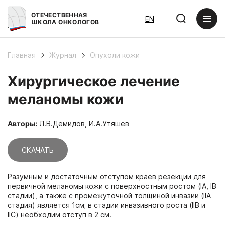
ОТЕЧЕСТВЕННАЯ
EN
ШКОЛА ОНКОЛОГОВ
Главная
Журнал
Опухоли кожи
Хирургическое лечение
меланомы кожи
Авторы:
Л.В.Демидов, И.А.Утяшев
СКАЧАТЬ
Разумным и достаточным отступом краев резекции для
первичной меланомы кожи с поверхностным ростом (IA, IB
стадии), а также с промежуточной толщиной инвазии (IIA
стадия) является 1см; в стадии инвазивного роста (IIB и
IIC) необходим отступ в 2 см.