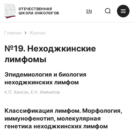
ОТЕЧЕСТВЕННАЯ
EN
ШКОЛА ОНКОЛОГОВ
Главная
Журнал
№19. Неходжкинские
лимфомы
Эпидемиология и биология
неходжкинских лимфом
К.П. Хансон, Е.Н. Имянитов
Классификация лимфом. Морфология,
иммунофенотип, молекулярная
генетика неходжкинских лимфом