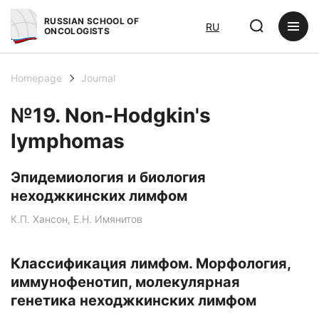
RUSSIAN SCHOOL OF
RU
ONCOLOGISTS
Homepage
Journal
№19. Non-Hodgkin's
lymphomas
Эпидемиология и биология
неходжкинских лимфом
К.П. Хансон, Е.Н. Имянитов
Классификация лимфом. Морфология,
иммунофенотип, молекулярная
генетика неходжкинских лимфом