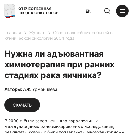
ОТЕЧЕСТВЕННАЯ
EN
ШКОЛА ОНКОЛОГОВ
Главная
Журнал
Обзор важнейших событий в
клинической онкологии 2004 года
Нужна ли адъювантная
химиотерапия при ранних
стадиях рака яичника?
Авторы:
А.Ф. Урманчеева
СКАЧАТЬ
В 2000 г. были завершены два параллельных
международных рандомизированных исследования,
результаты которых были подвергнуты многофакторному