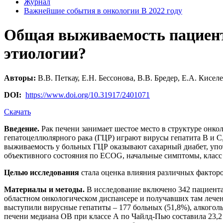
Журнал
Важнейшие события в онкологии В 2022 году
Общая выживаемость пациент
этиологии?
Авторы:
В.В. Петкау, Е.Н. Бессонова, В.В. Бредер, Е.А. Кисел
DOI:
https://www.doi.org/10.31917/2401071
Скачать
Введение.
Рак печени занимает шестое место в структуре онко
гепатоцеллюлярного рака (ГЦР) играют вирусы гепатита В и С
выживаемость у больных ГЦР оказывают сахарный диабет, упо
объективного состояния по ECOG, начальные симптомы, класс 
Целью исследования
стала оценка влияния различных факторо
Материалы и методы.
В исследование включено 342 пациента 
областном онкологическом диспансере и получавших там лечени
выступили вирусные гепатиты – 177 больных (51,8%), алкоголь
печени медиана ОВ при классе А по Чайлд-Пью составила 23,2 