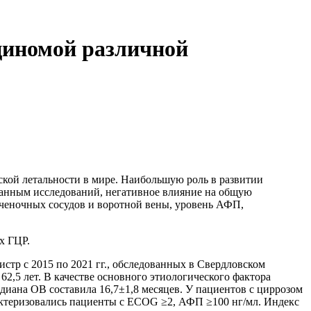
циномой различной
еской летальности в мире. Наибольшую роль в развитии
 данным исследований, негативное влияние на общую
ченочных сосудов и воротной вены, уровень АФП,
х ГЦР.
стр с 2015 по 2021 гг., обследованных в Свердловском
2,5 лет. В качестве основного этиологического фактора
едиана ОВ составила 16,7±1,8 месяцев. У пациентов с циррозом
рактеризовались пациенты с ECOG ≥2, АФП ≥100 нг/мл. Индекс