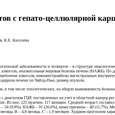
ов с гепато-целлюлярной кар
ев, К.Е. Киселева
логической заболеваемости и четвертое – в структуре онкологич
, алкоголь, неалкогольная жировая болезнь печени (НАЖБ). По
требление алкоголя, инвазии/тромбозы магистральных внутрипе
цирроза печени по Чайлд-Пью, размер опухоли.
в, в том числе этиологических, на общую выживаемость больны
с диагнозом ГЦР, поставленных на учет в областной канцер-реги
е. Из них: 225 мужчин, 117 женщин. Средний возраст составил 6
 – 34 (9,9%), НАЖБ – 91 (26,6%), иные причины – 40 (11,7%). М
месяца, В – 4,8 месяца, С – 1,9 месяцев. Худшим прогнозом ха