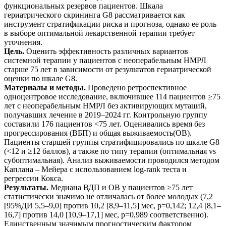
функциональных резервов пациентов. Шкала
гериатрического скрининга G8 рассматривается как
инструмент стратификации риска и прогноза, однако ее роль
в выборе оптимальной лекарственной терапии требует
уточнения.
Цель.
Оценить эффективность различных вариантов
системной терапии у пациентов с неоперабельным НМРЛ
старше 75 лет в зависимости от результатов гериатрической
оценки по шкале G8.
Материалы и методы.
Проведено ретроспективное
одноцентровое исследование, включившее 114 пациентов ≥75
лет с неоперабельным НМРЛ без активирующих мутаций,
получавших лечение в 2019–2024 гг. Контрольную группу
составили 176 пациентов <75 лет. Оценивались время без
прогрессирования (ВБП) и общая выживаемость(ОВ).
Пациенты старшей группы стратифицировались по шкале G8
(<12 и ≥12 баллов), а также по типу терапии (оптимальная vs
субоптимальная). Анализ выживаемости проводился методом
Каплана – Мейера с использованием log-rank теста и
регрессии Кокса.
Результаты.
Медиана ВДП и ОВ у пациентов ≥75 лет
статистически значимо не отличалась от более молодых (7,2
[95%ДИ 5,5–9,0] против 10,2 [8,9–11,5] мес, p=0,142; 12,4 [8,1–
16,7] против 14,0 [10,9–17,1] мес, p=0,989 соответственно).
Единственным значимым прогностическим фактором