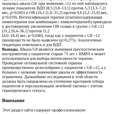
оказалась шкала G8: при значениях ≥12 по ней наблюдались
лучшие показатели ВДП (8,5 [3,8–13,1] против 5,3 [3,3–7,2]
мес, p=0,045) и ОВ (16,1 [1,0–31,2] против 9,6 [3,2–15,9] мес,
p=0,019). Интенсификация терапии (платиносодержащая
химиотерапия или комбинация с иммунотерапией) приводила
к достоверному увеличению ОВ только в группе с G8 ≥12
(31,2 [6,4–56,1] против 11,2
[4,0–18,4] мес, p=0,040), тогда как у пациентов с G8 <12
преимуществ не было выявлено (p=0,275). Аналогичные
тенденции отмечались и для ВДП.
Выводы.
Шкала G8 является значимым прогностическим
инструментом у пациентов старше 75 лет с НМРЛ и может
использоваться для выбора интенсивности терапии.
Проведение оптимальной системной терапии
преимущественно целесообразно у пациентов с G8 ≥12, а у
больных с низкими значениями шкалы ее эффективность
ограничена. Дальнейшие исследования в этой области
должны быть направлены на уточнение критериев отбора
пациентов и персонализацию лечебной тактики с учетом
гериатрического статуса.
Внимание
Этот раздел сайта содержит профессиональную