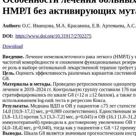
НМРЛ без активирующих мут
Authors:
О.С. Иванцова, М.А. Красавина, Е.В. Артемьева, А.С.
DOI:
https://www.doi.org/10.31917/2702275
Download
Введение.
Лечение немелкоклеточного рака легкого (НМРЛ) у п
частотой коморбидности и снижением функциональных резервов
ее роль в выборе оптимальной лекарственной терапии требует 
Цель.
Оценить эффективность различных вариантов системной 
G8.
Материалы и методы.
Проведено ретроспективное одноцентр
лечение в 2019–2024 гг. Контрольную группу составили 176 п
стратифицировались по шкале G8 (<12 и ≥12 баллов), а также
использованием log-rank теста и регрессии Кокса.
Результаты.
Медиана ВДП и ОВ у пациентов ≥75 лет статистичес
14,0 [10,9–17,1] мес, p=0,989 соответственно). Единственным
[3,8–13,1] против 5,3 [3,3–7,2] мес, p=0,045) и ОВ (16,1 [1,0
иммунотерапией) приводила к достоверному увеличению ОВ толь
[4,0–18,4] мес, p=0,040), тогда как у пациентов с G8 <12 пре
Выводы.
Шкала G8 является значимым прогностическим инстр