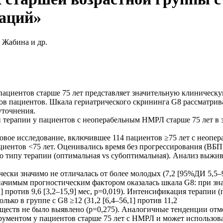
аций»
 Жабина и др.
ациентов старше 75 лет представляет значительную клиническу
 пациентов. Шкала гериатрического скрининга G8 рассматривае
уточнения.
терапии у пациентов с неоперабельным НМРЛ старше 75 лет в з
овое исследование, включившее 114 пациентов ≥75 лет с неоп
ациентов <75 лет. Оценивались время без прогрессирования (В
 по типу терапии (оптимальная vs субоптимальная). Анализ выжи
ки значимо не отличалась от более молодых (7,2 [95%ДИ 5,5–9,0]
 значимым прогностическим фактором оказалась шкала G8: при з
–31,2] против 9,6 [3,2–15,9] мес, p=0,019). Интенсификация тера
ко в группе с G8 ≥12 (31,2 [6,4–56,1] против 11,2
имуществ не было выявлено (p=0,275). Аналогичные тенденции от
ументом у пациентов старше 75 лет с НМРЛ и может использова