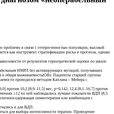
ю проблему в связи с гетерогенностью популяции, высокой
тся как инструмент стратификации риска и прогноза, однако
ависимости от результатов гериатрической оценки по шкале
ерабельным НМРЛ без активирующих мутаций, получавших
БП) и общая выживаемость(ОВ). Пациенты старшей группы
ваемости проводился методом Каплана – Мейера с
 против 10,2 [8,9–11,5] мес, p=0,142; 12,4 [8,1–16,7] против
начениях ≥12 по ней наблюдались лучшие показатели ВДП (8,5
пии (платиносодержащая химиотерапия или комбинация с
мечались и для ВДП.
ться для выбора интенсивности терапии. Проведение