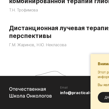
комбинированной терапии гли
Т.Н. Трофимова
Дистанционная лучевая терапия
перспективы
Г.М. Жаринов, Н.Ю. Некласова
Вним
Этот 
инфор
Вы яв
Email
Отечественная
info@practical-oncology
Школа Онкологов
ДА