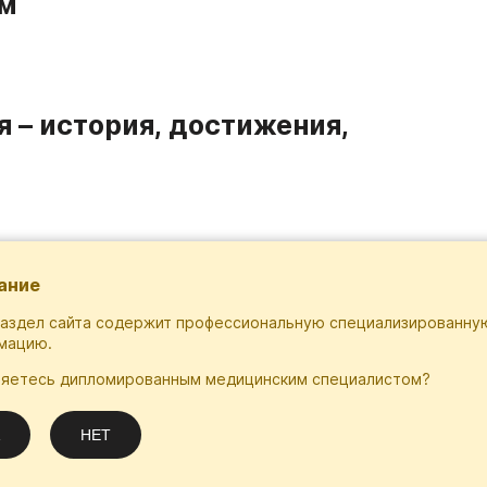
ом
 – история, достижения,
ание
раздел сайта содержит профессиональную специализированну
мацию.
ляетесь дипломированным медицинским специалистом?
Подписаться
.ru
НЕТ