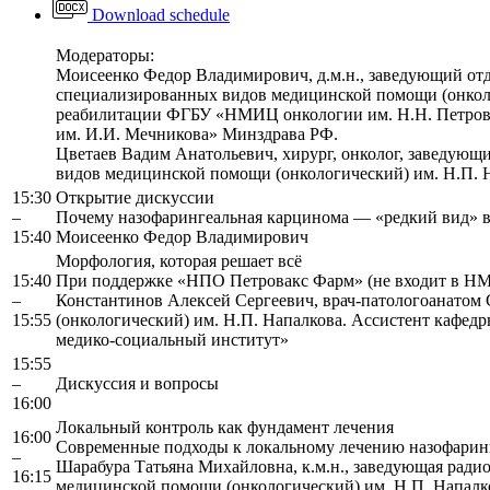
Download schedule
Модераторы:
Моисеенко Федор Владимирович, д.м.н., заведующий от
специализированных видов медицинской помощи (онколо
реабилитации ФГБУ «НМИЦ онкологии им. Н.Н. Петров
им. И.И. Мечникова» Минздрава РФ.
Цветаев Вадим Анатольевич, хирург, онколог, заведующ
видов медицинской помощи (онкологический) им. Н.П. 
15:30
Открытие дискуссии
–
Почему назофарингеальная карцинома — «редкий вид» в
15:40
Моисеенко Федор Владимирович
Морфология, которая решает всё
15:40
При поддержке «НПО Петровакс Фарм» (не входит в Н
–
Константинов Алексей Сергеевич, врач-патологоанатом
15:55
(онкологический) им. Н.П. Напалкова. Ассистент кафе
медико-социальный институт»
15:55
–
Дискуссия и вопросы
16:00
Локальный контроль как фундамент лечения
16:00
Современные подходы к локальному лечению назофари
–
Шарабура Татьяна Михайловна, к.м.н., заведующая ради
16:15
медицинской помощи (онкологический) им. Н.П. Напалк