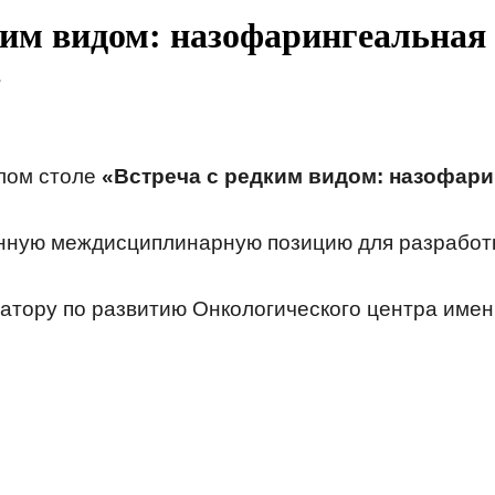
ким видом: назофарингеальна
»
глом столе
«Встреча с редким видом: назофар
ную междисциплинарную позицию для разработ
атору по развитию Онкологического центра имен