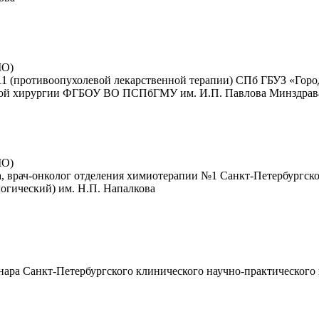
МО)
11 (противоопухолевой лекарственной терапии) СПб ГБУЗ «Гор
евой хирургии ФГБОУ ВО ПСПбГМУ им. И.П. Павлова Минздрав
МО)
а, врач-онколог отделения химиотерапии №1 Санкт-Петербургско
огический) им. Н.П. Напалкова
онара Санкт-Петербургского клинического научно-практическог