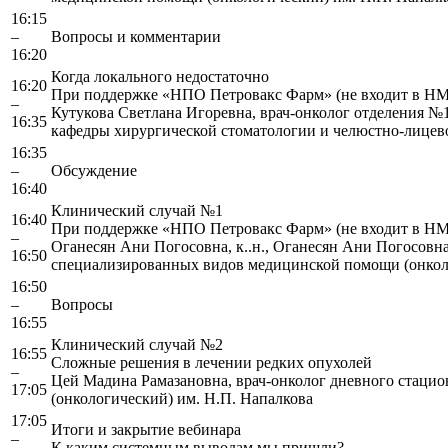
16:15
–
Вопросы и комментарии
16:20
Когда локального недостаточно
16:20
При поддержке «НПО Петровакс Фарм» (не входит в Н
–
Кутукова Светлана Игоревна, врач-онколог отделения №
16:35
кафедры хирургической стоматологии и челюстно-лиц
16:35
–
Обсуждение
16:40
Клинический случай №1
16:40
При поддержке «НПО Петровакс Фарм» (не входит в Н
–
Оганесян Ани Погосовна, к..н., Оганесян Ани Погосовн
16:50
специализированных видов медицинской помощи (онкол
16:50
–
Вопросы
16:55
Клинический случай №2
16:55
Сложные решения в лечении редких опухолей
–
Цей Мадина Рамазановна, врач-онколог дневного стаци
17:05
(онкологический) им. Н.П. Напалкова
17:05
Итоги и закрытие вебинара
–
К каким системным выводам мы пришли?