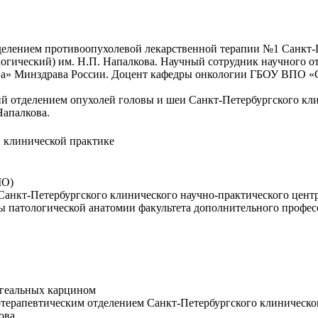
делением противоопухолевой лекарственной терапии №1 Санкт-П
гический) им. Н.П. Напалкова. Научный сотрудник научного о
а» Минздрава России. Доцент кафедры онкологии ГБОУ ВПО «С
ий отделением опухолей головы и шеи Санкт-Петербургского кл
Напалкова.
 клинической практике
МО)
 Санкт-Петербургского клинического научно-практического це
дры патологической анатомии факультета дополнительного проф
нгеальных карцином
отерапевтическим отделением Санкт-Петербургского клиническо
ова