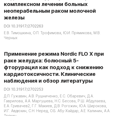
комплексном лечении больных
неоперабельным раком молочной
железы
DOI 10.31917/2702263
Е.В. Тимошкина, О.П. Трофимова, Ю.И. Прямикова, М.В.
Черных
Применение режима Nordic FLO X при
раке желудка: болюсный 5-
фторурацил как подход к снижению
кардиотоксичности. Клинические
наблюдения и обзор литературы
DOI 10.31917/2702253
Д.П. Гужавин, А.В. Рушниченко, Е.С. Обаревич, Д.А.
Гаврилова, А.А. Маргушева, Н.С. Бесова, Р.Ш. Абдулаева,
Е.А. Гривачев2, Г.Г. Макиев, Д.В. Рогожин, Ю.А. Широкова,
И.Г. Авдюхин, С.Н. Неред, О.Б. Абу-Хайдар, А.Е. Калинин, А.А.
Трякин