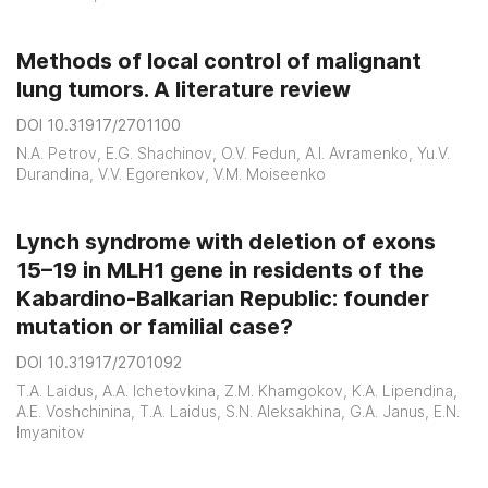
Methods of local control of malignant
lung tumors. A literature review
DOI 10.31917/2701100
N.A. Petrov, E.G. Shachinov, O.V. Fedun, A.I. Avramenko, Yu.V.
Durandina, V.V. Egorenkov, V.M. Moiseenko
Lynch syndrome with deletion of exons
15–19 in MLH1 gene in residents of the
Kabardino-Balkarian Republic: founder
mutation or familial case?
DOI 10.31917/2701092
T.A. Laidus, A.A. Ichetovkina, Z.M. Khamgokov, K.A. Lipendina,
A.E. Voshchinina, T.A. Laidus, S.N. Aleksakhina, G.A. Janus, E.N.
Imyanitov