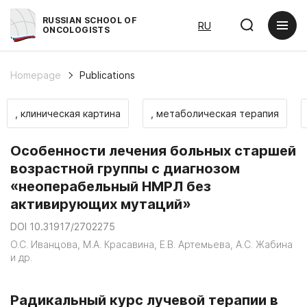
RUSSIAN SCHOOL OF
RU
ONCOLOGISTS
Homepage
Publications
, клиническая картина
, метаболическая терапия
Особенности лечения больных старшей
возрастной группы с диагнозом
«неоперабельный НМРЛ без
активирующих мутаций»
DOI 10.31917/2702275
О.С. Иванцова, М.А. Красавина, Е.В. Артемьева, А.С. Жабина
и др.
Радикальный курс лучевой терапии в