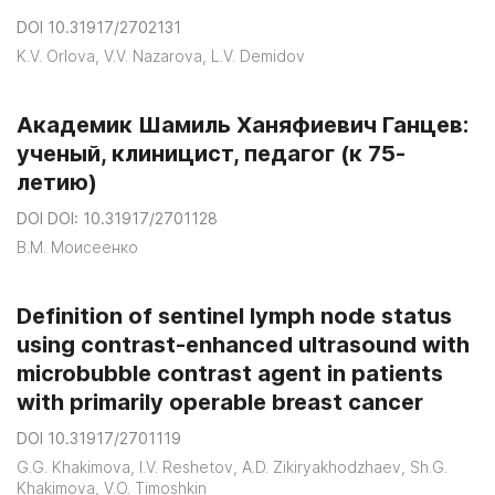
DOI 10.31917/2702131
K.V. Orlova, V.V. Nazarova, L.V. Demidov
Академик Шамиль Ханяфиевич Ганцев:
ученый, клиницист, педагог (к 75-
летию)
DOI DOI: 10.31917/2701128
В.М. Моисеенко
Definition of sentinel lymph node status
using contrast-enhanced ultrasound with
microbubble contrast agent in patients
with primarily operable breast cancer
DOI 10.31917/2701119
G.G. Khakimova, I.V. Reshetov, A.D. Zikiryakhodzhaev, Sh.G.
Khakimova, V.O. Timoshkin