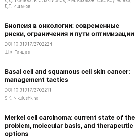
Д.Д. Ткачева, К.К. Лактионов, А.М. Казаков, С.Ю. Крутелева,
Д.Г. Ищанов
Биопсия в онкологии: современные
риски, ограничения и пути оптимизации
DOI 10.31917/2702224
Ш.Х. Ганцев
Basal cell and squamous cell skin cancer:
management tactics
DOI 10.31917/2702211
S.K. Nikulushkina
Merkel cell carcinoma: current state of the
problem, molecular basis, and therapeutic
options