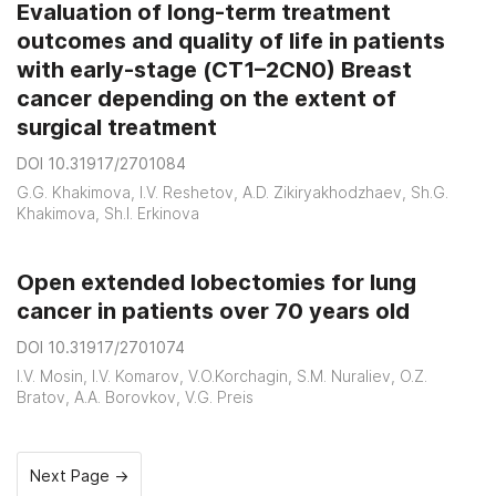
Evaluation of long-term treatment
outcomes and quality of life in patients
with early-stage (CT1–2CN0) Breast
cancer depending on the extent of
surgical treatment
DOI 10.31917/2701084
G.G. Khakimova, I.V. Reshetov, A.D. Zikiryakhodzhaev, Sh.G.
Khakimova, Sh.I. Erkinova
Open extended lobectomies for lung
cancer in patients over 70 years old
DOI 10.31917/2701074
I.V. Mosin, I.V. Komarov, V.O.Korchagin, S.M. Nuraliev, О.Z.
Bratov, А.А. Borovkov, V.G. Preis
Next Page →