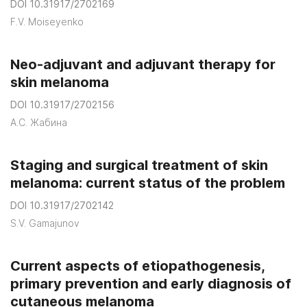
DOI 10.31917/2702169
F.V. Moiseyenko
Neo-adjuvant and adjuvant therapy for
skin melanoma
DOI 10.31917/2702156
А.С. Жабина
Staging and surgical treatment of skin
melanoma: current status of the problem
DOI 10.31917/2702142
S.V. Gamajunov
Current aspects of etiopathogenesis,
primary prevention and early diagnosis of
cutaneous melanoma